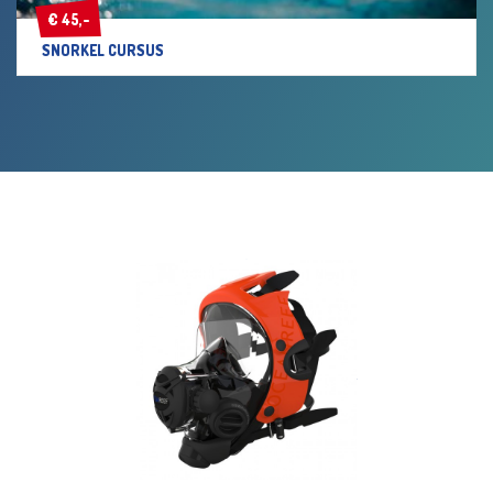
€ 45,-
€ 45,-
SNORKEL CURSUS