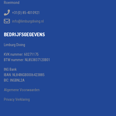
Roermond
+31(0) 85-4010921
info@limburgdiving.nl
BEDRIJFSGEGEVENS
Limburg Diving
KVK nummer: 60271175
BTW nummer: NL853837120B01
ING Bank
IBAN: NL84INGB0006423885
BIC: INGBNL2A
Algemene Voorwaarden
Privacy Verklaring