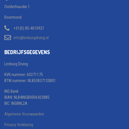
Oolderhuuske 1
Roermond
+31(0) 85-4010921
info@limburgdiving.nl
BEDRIJFSGEGEVENS
Limburg Diving
KVK nummer: 60271175
BTW nummer: NL853837120B01
ING Bank
IBAN: NL84INGB0006423885
BIC: INGBNL2A
Algemene Voorwaarden
Privacy Verklaring