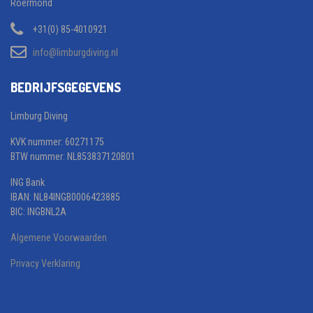
Roermond
+31(0) 85-4010921
info@limburgdiving.nl
BEDRIJFSGEGEVENS
Limburg Diving
KVK nummer: 60271175
BTW nummer: NL853837120B01
ING Bank
IBAN: NL84INGB0006423885
BIC: INGBNL2A
Algemene Voorwaarden
Privacy Verklaring