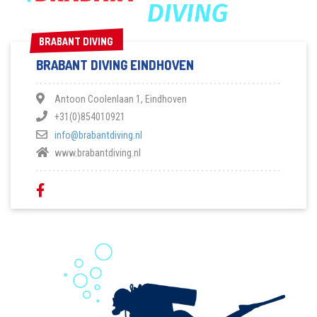
BRABANT DIVING
BRABANT DIVING
BRABANT DIVING EINDHOVEN
Antoon Coolenlaan 1, Eindhoven
+31(0)854010921
info@brabantdiving.nl
www.brabantdiving.nl