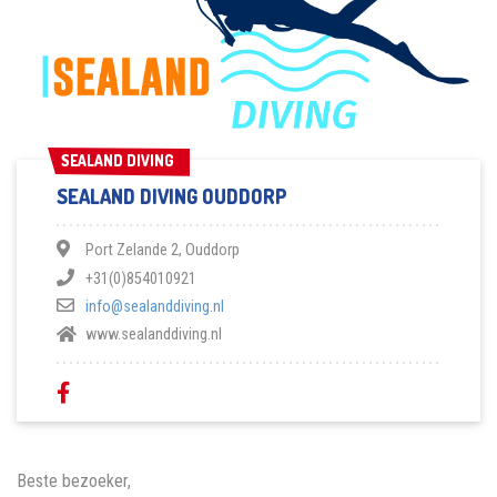
SEALAND DIVING
SEALAND DIVING
SEALAND DIVING OUDDORP
Port Zelande 2, Ouddorp
+31(0)854010921
info@sealanddiving.nl
www.sealanddiving.nl
Beste bezoeker,