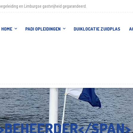
egeleiding en Limburgse gastvrijheid gegarandeerd.
HOME
PADI OPLEIDINGEN
DUIKLOCATIE ZUIDPLAS
A
N>BEHEERDER</SPAN>