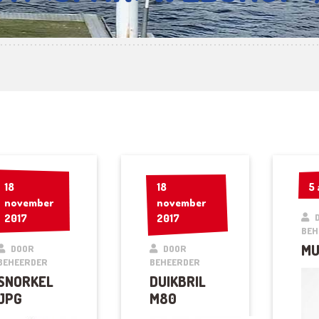
18
18
18
18
5 
5 
november
november
november
november
2017
2017
2017
2017
BEH
MU
DOOR
DOOR
BEHEERDER
BEHEERDER
SNORKEL
DUIKBRIL
JPG
M80