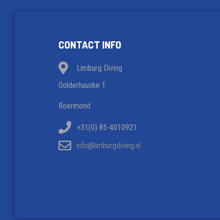
CONTACT INFO
Limburg Diving
Oolderhuuske 1
Roermond
+31(0) 85-4010921
info@limburgdiving.nl