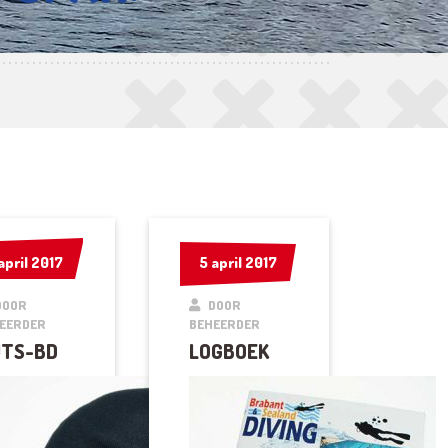
april 2017
april 2017
5 april 2017
5 april 2017
DOOR
DOOR
EERDER
BEHEERDER
TS-BD
LOGBOEK