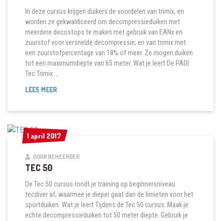
In deze cursus krijgen duikers de voordelen van trimix, en
worden ze gekwalificeerd om decompressieduiken met
meerdere decostops te maken met gebruik van EANx en
zuurstof voor versnelde decompressie, en van trimix met
een zuurstofpercentage van 18% of meer. Ze mogen duiken
tot een maximumdiepte van 65 meter. Wat je leert De PADI
Tec Trimix …
TEC
LEES MEER
TRIMIX
65
1 april 2017
1 april 2017
DOOR BEHEERDER
TEC 50
De Tec 50 cursus rondt je training op beginnersniveau
tecdiver af, waarmee je dieper gaat dan de limieten voor het
sportduiken. Wat je leert Tijdens de Tec 50 cursus: Maak je
echte decompressieduiken tot 50 meter diepte. Gebruik je