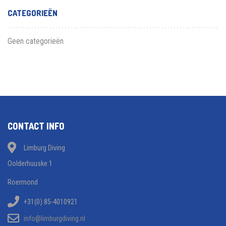
CATEGORIEËN
Geen categorieën
CONTACT INFO
Limburg Diving
Oolderhuuske 1
Roermond
+31(0) 85-4010921
info@limburgdiving.nl