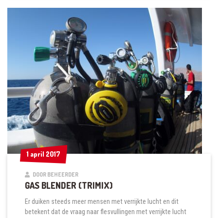
1 april 2017
1 april 2017
DOOR BEHEERDER
GAS BLENDER (TRIMIX)
Er duiken steeds meer mensen met verrijkte lucht en dit
betekent dat de vraag naar flesvullingen met verrijkte lucht