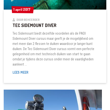
1 april 2017
1 april 2017
DOOR BEHEERDER
TEC SIDEMOUNT DIVER
Tec Sidemount biedt dezelfde voordelen als de PADI
Sidemount Diver cursus maar geeft je de mogelijkheid om
met meer dan 2 flessen te duiken waardoor je langer kunt
duiken. De Tec Sidemount Diver cursus vormt een perfecte
gelegenheid om met technisch duiken van start te gaan
omdat je tijdens deze cursus onder meer de vaardigheden
aanleert …
TEC
LEES MEER
SIDEMOUNT
DIVER