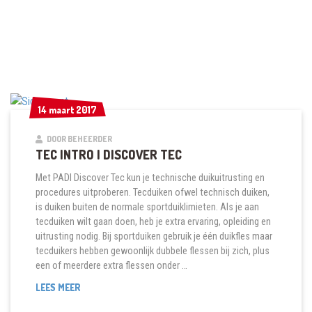
14 maart 2017
14 maart 2017
DOOR BEHEERDER
TEC INTRO | DISCOVER TEC
Met PADI Discover Tec kun je technische duikuitrusting en
procedures uitproberen. Tecduiken ofwel technisch duiken,
is duiken buiten de normale sportduiklimieten. Als je aan
tecduiken wilt gaan doen, heb je extra ervaring, opleiding en
uitrusting nodig. Bij sportduiken gebruik je één duikfles maar
tecduikers hebben gewoonlijk dubbele flessen bij zich, plus
een of meerdere extra flessen onder …
TEC
LEES MEER
INTRO