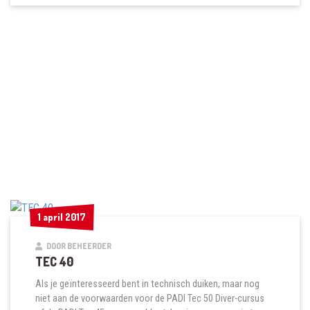
1 april 2017
1 april 2017
DOOR BEHEERDER
TEC 40
Als je geïnteresseerd bent in technisch duiken, maar nog
niet aan de voorwaarden voor de PADI Tec 50 Diver-cursus