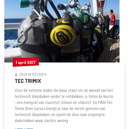
1 april 2017
1 april 2017
DOOR BEHEERDER
TEC TRIMIX
Voor de extreme duiker die klaar staat om de wereld van het
technisch diepduiken verder te ontdekken, is trimix de keuze
- een mengsel van zuurstof, helium en stikstof. De PADI Tec
Trimix Diver cursus brengt je naar de verste grenzen van
technisch diepduiken, en opent de deur naar ongerepte
duikstekken waar slechts weinig - …