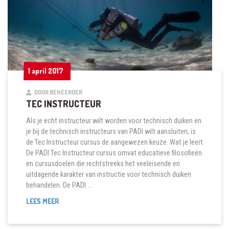
1 april 2017
1 april 2017
DOOR BEHEERDER
TEC INSTRUCTEUR
Als je echt instructeur wilt worden voor technisch duiken en
je bij de technisch instructeurs van PADI wilt aansluiten, is
de Tec Instructeur cursus de aangewezen keuze. Wat je leert
De PADI Tec Instructeur cursus omvat educatieve filosofieën
en cursusdoelen die rechtstreeks het veeleisende en
uitdagende karakter van instructie voor technisch duiken
behandelen. De PADI …
TEC
LEES MEER
INSTRUCTEUR