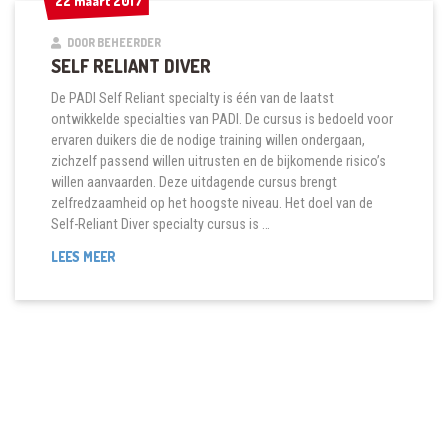
22 maart 2017
22 maart 2017
DOOR BEHEERDER
SELF RELIANT DIVER
De PADI Self Reliant specialty is één van de laatst
ontwikkelde specialties van PADI. De cursus is bedoeld voor
ervaren duikers die de nodige training willen ondergaan,
zichzelf passend willen uitrusten en de bijkomende risico’s
willen aanvaarden. Deze uitdagende cursus brengt
zelfredzaamheid op het hoogste niveau. Het doel van de
Self-Reliant Diver specialty cursus is …
SELF
LEES MEER
RELIANT
DIVER