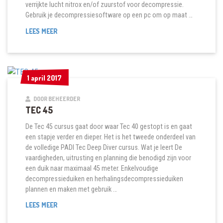
verrijkte lucht nitrox en/of zuurstof voor decompressie.
Gebruik je decompressiesoftware op een pc om op maat …
TEC
LEES MEER
50
1 april 2017
1 april 2017
DOOR BEHEERDER
TEC 45
De Tec 45 cursus gaat door waar Tec 40 gestopt is en gaat
een stapje verder en dieper. Het is het tweede onderdeel van
de volledige PADI Tec Deep Diver cursus. Wat je leert De
vaardigheden, uitrusting en planning die benodigd zijn voor
een duik naar maximaal 45 meter. Enkelvoudige
decompressieduiken en herhalingsdecompressieduiken
plannen en maken met gebruik …
TEC
LEES MEER
45