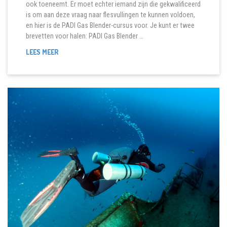
ook toeneemt. Er moet echter iemand zijn die gekwalificeerd
is om aan deze vraag naar flesvullingen te kunnen voldoen,
en hier is de PADI Gas Blender-cursus voor. Je kunt er twee
brevetten voor halen: PADI Gas Blender …
GAS
LEES MEER
BLENDER
(TRIMIX)