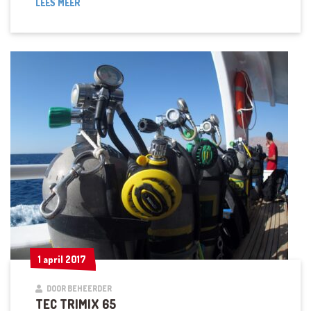
TEC
LEES MEER
TRIMIX
1 april 2017
1 april 2017
DOOR BEHEERDER
TEC TRIMIX 65