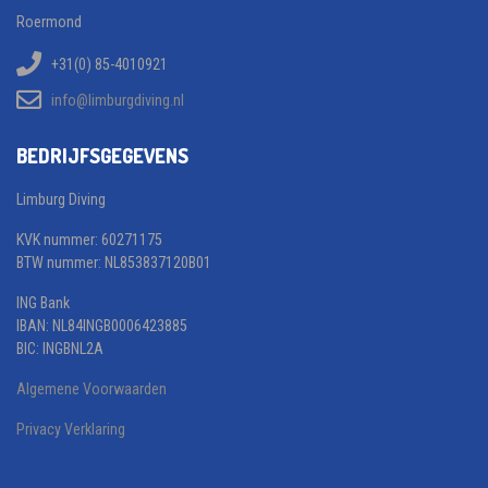
Roermond
+31(0) 85-4010921
info@limburgdiving.nl
BEDRIJFSGEGEVENS
Limburg Diving
KVK nummer: 60271175
BTW nummer: NL853837120B01
ING Bank
IBAN: NL84INGB0006423885
BIC: INGBNL2A
Algemene Voorwaarden
Privacy Verklaring