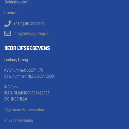
Oolderhuuske 1
Roermond
+31(0) 85-4010921
info@limburgdiving.nl
BEDRIJFSGEGEVENS
Limburg Diving
KVK nummer: 60271175
BTW nummer: NL853837120B01
ING Bank
IBAN: NL84INGB0006423885
BIC: INGBNL2A
Algemene Voorwaarden
Privacy Verklaring